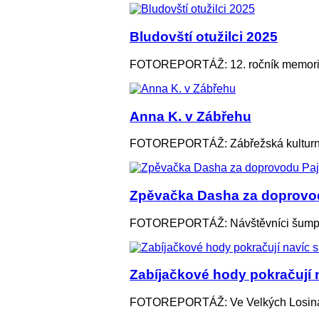
Bludovští otužilci 2025
FOTOREPORTÁŽ: 12. ročník memoriálu
Anna K. v Zábřehu
FOTOREPORTÁŽ: Zábřežská kulturní u
Zpěvačka Dasha za doprovod
FOTOREPORTÁŽ: Návštěvníci šumpersk
Zabíjačkové hody pokračují
FOTOREPORTÁŽ: Ve Velkých Losinách v