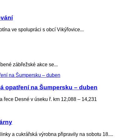
ování
a ve spolupráci s obcí Vikýřovice...
ené zábřežské akce se...
vá opatření na Šumpersku – duben
řece Desné v úseku ř. km 12,088 – 14,231
árny
y a cukrářská výrobna připravily na sobotu 18....