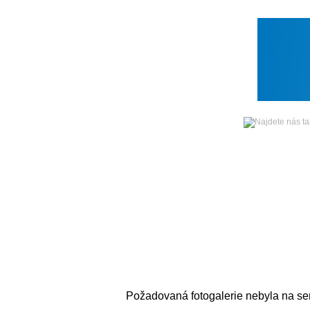
Čtvrtek
06. srpna 2026 -
Hlavní strana
Zpravodajství
Požadovaná fotogalerie nebyla na se