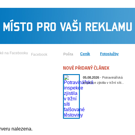
Ceník
Fotoslužby
Pošta
Facebook
NOVĚ PŘIDANÝ ČLÁNEK
05.08.2026
- Potravinářská
inspekce zjistila v tržní síti...
Publicistika
Kultura
Historie
Sport
rveru nalezena.