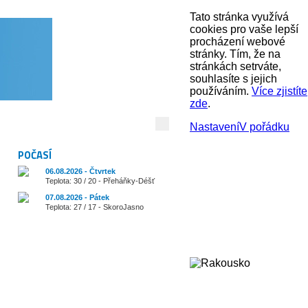
Tato stránka využívá
cookies pro vaše lepší
procházení webové
stránky. Tím, že na
stránkách setrváte,
souhlasíte s jejich
používáním.
Více zjistíte
zde
.
Vyhledávání:
Nastavení
V pořádku
POČASÍ
06.08.2026 - Čtvrtek
Teplota: 30 / 20 - Přeháňky-Déšť
07.08.2026 - Pátek
Teplota: 27 / 17 - SkoroJasno
Cestování
Zajímavosti