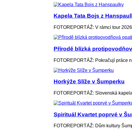
Kapela Tata Bojs z Hanspaul
FOTOREPORTÁŽ: V rámci tour 2026 
Přírodě blízká protipovodňo
FOTOREPORTÁŽ: Pokračují práce na 
Horkýže Slíže v Šumperku
FOTOREPORTÁŽ: Slovenská kapela v p
Spirituál Kvartet poprvé v 
FOTOREPORTÁŽ: Dům kultury Šumperk 