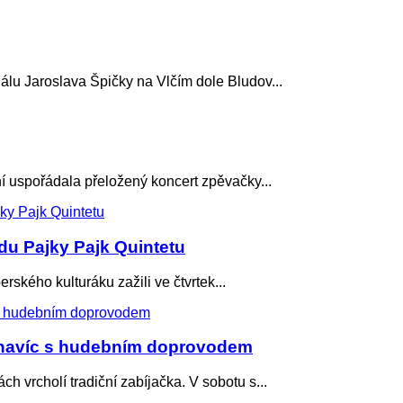
 Jaroslava Špičky na Vlčím dole Bludov...
spořádala přeložený koncert zpěvačky...
u Pajky Pajk Quintetu
ého kulturáku zažili ve čtvrtek...
 navíc s hudebním doprovodem
rcholí tradiční zabíjačka. V sobotu s...