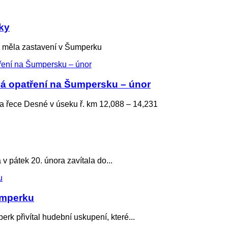
ky
měla zastavení v Šumperku
vá opatření na Šumpersku – únor
řece Desné v úseku ř. km 12,088 – 14,231
átek 20. února zavítala do...
Šumperku
přivítal hudební uskupení, které...