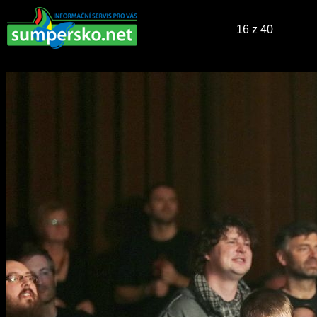
16
z 40