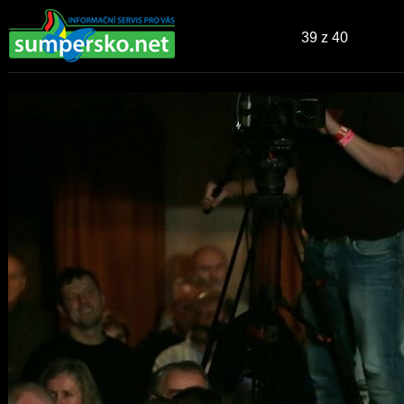
39
z 40