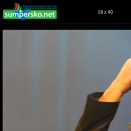
19
z 40