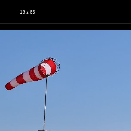
18
z 66