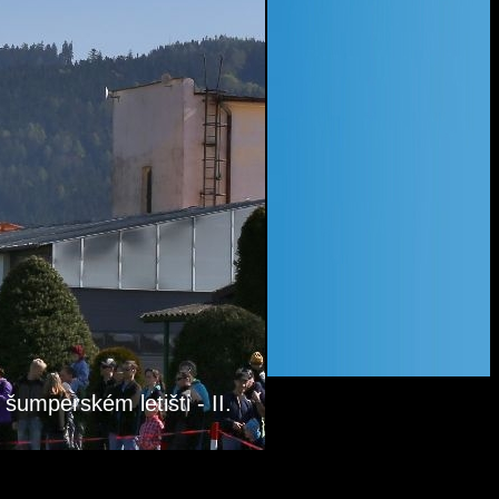
 šumperském letišti - II.