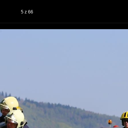
5
z 66