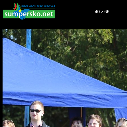
40
z 66