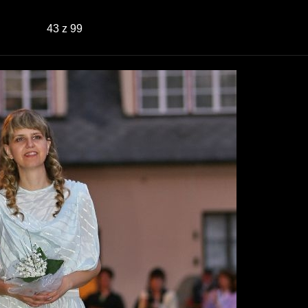
43
z 99