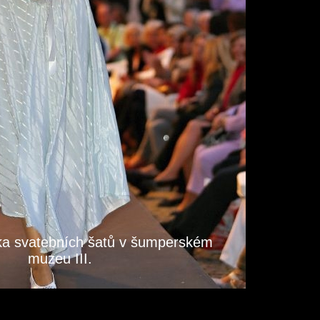
ka svatebních šatů v šumperském
muzeu III.