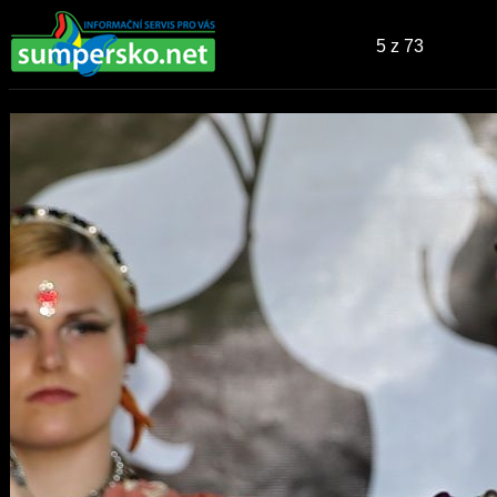
5
z 73