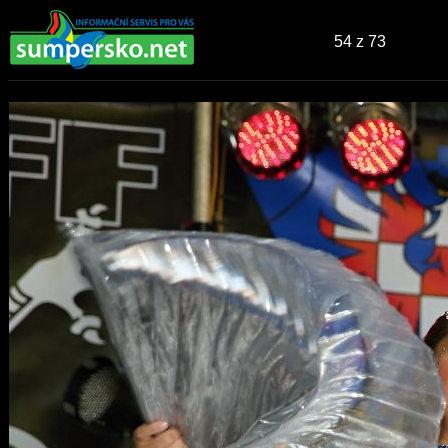
54
z 73