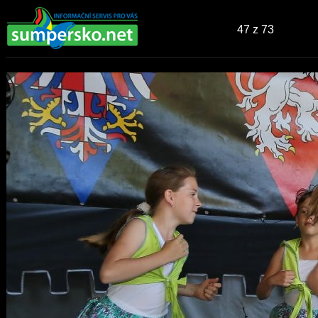
47
z 73