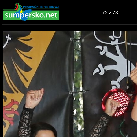
72
z 73