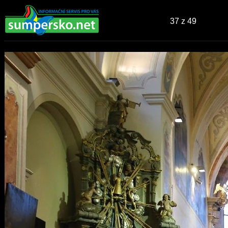
37
z 49