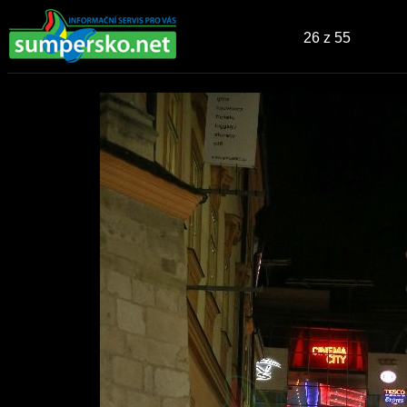
26
z 55