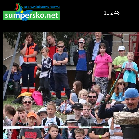
11
z 48