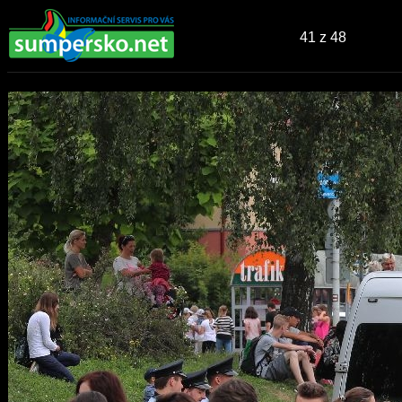
41
z 48