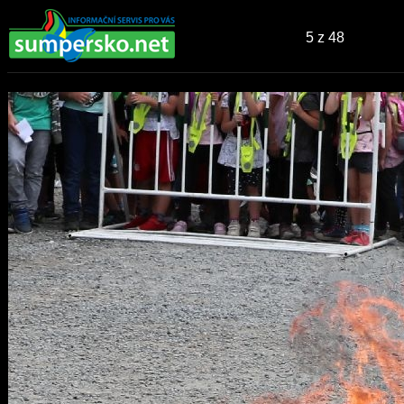
5
z 48