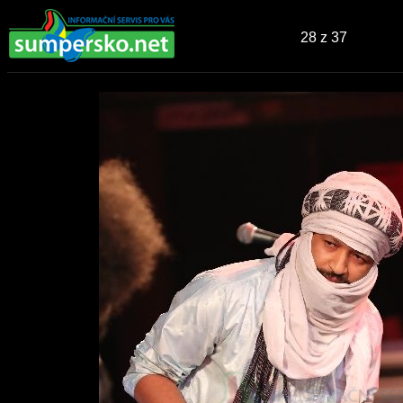
28
z 37