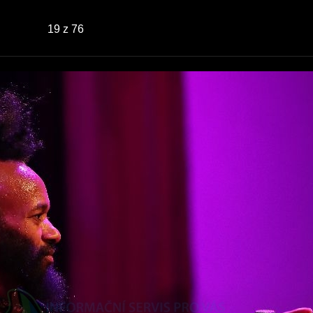
19
z 76