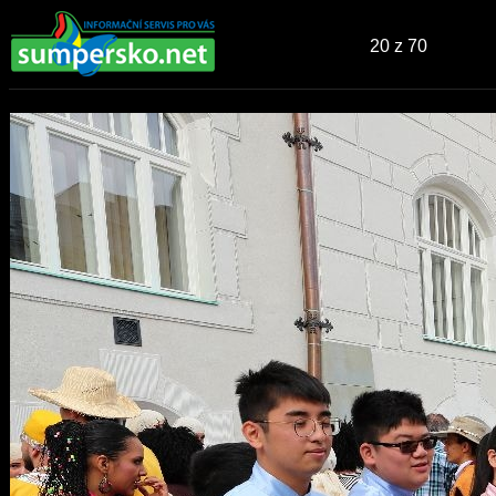
20
z 70