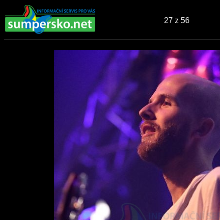
27
z 56