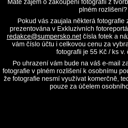
Máte zájem o zakoupení fotografií z tvo
plném rozlišení?
Pokud vás zaujala některá fotografie z
prezentována v Exkluzivních fotoreportá
redakce@sumpersko.net
čísla fotek a n
vám číslo účtu i celkovou cenu za vybr
fotografii je 55 Kč / ks v
Po uhrazení vám bude na váš e-mail za
fotografie v plném rozlišení k osobnímu pou
že fotografie nesmí využívat komerčně, te
pouze za účelem osobního 