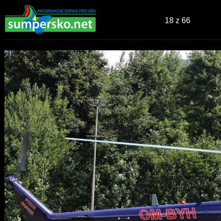
18
z 66