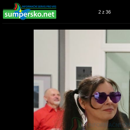
2
z 36