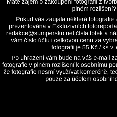
Máte zájem o zakoupení fotografií z tvo
plném rozlišení?
Pokud vás zaujala některá fotografie z
prezentována v Exkluzivních fotoreportá
redakce@sumpersko.net
čísla fotek a n
vám číslo účtu i celkovou cenu za vybr
fotografii je 55 Kč / ks v
Po uhrazení vám bude na váš e-mail za
fotografie v plném rozlišení k osobnímu pou
že fotografie nesmí využívat komerčně, te
pouze za účelem osobního 