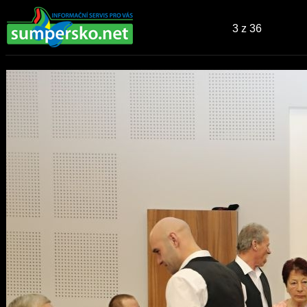
3
z 36