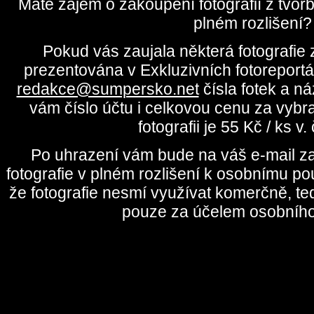
Máte zájem o zakoupení fotografií z tvo
plném rozlišení?
Pokud vás zaujala některá fotografie z
prezentována v Exkluzivních fotoreportá
redakce@sumpersko.net
čísla fotek a n
vám číslo účtu i celkovou cenu za vybr
fotografii je 55 Kč / ks v
Po uhrazení vám bude na váš e-mail za
fotografie v plném rozlišení k osobnímu pou
že fotografie nesmí využívat komerčně, te
pouze za účelem osobního 