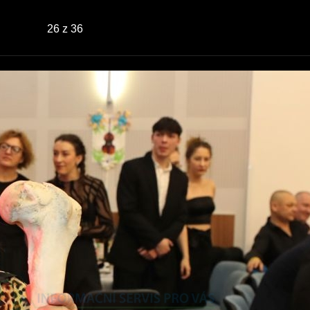
26
z 36