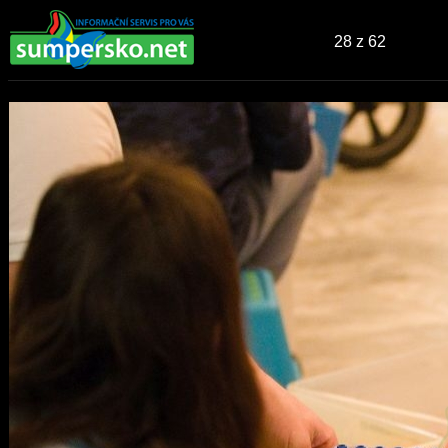
28
z 62