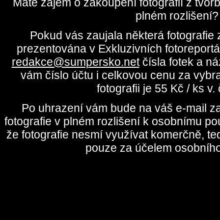
Máte zájem o zakoupení fotografií z tvo
plném rozlišení?
Pokud vás zaujala některá fotografie z
prezentována v Exkluzivních fotoreportá
redakce@sumpersko.net
čísla fotek a n
vám číslo účtu i celkovou cenu za vybr
fotografii je 55 Kč / ks v
Po uhrazení vám bude na váš e-mail za
fotografie v plném rozlišení k osobnímu pou
že fotografie nesmí využívat komerčně, te
pouze za účelem osobního 