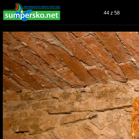
44
z 58