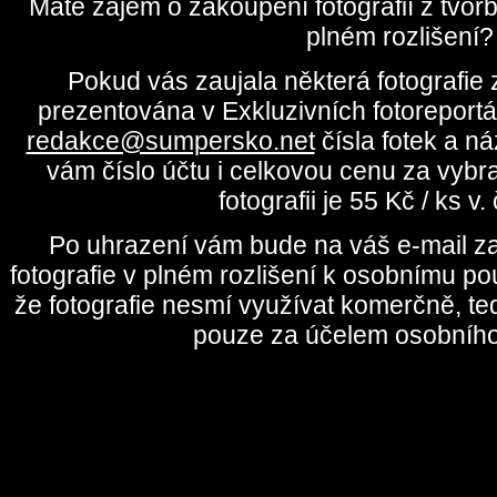
Máte zájem o zakoupení fotografií z tvo
plném rozlišení?
Pokud vás zaujala některá fotografie z
prezentována v Exkluzivních fotoreportá
redakce@sumpersko.net
čísla fotek a n
vám číslo účtu i celkovou cenu za vybr
fotografii je 55 Kč / ks v
Po uhrazení vám bude na váš e-mail za
fotografie v plném rozlišení k osobnímu pou
že fotografie nesmí využívat komerčně, te
pouze za účelem osobního 