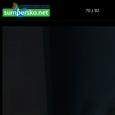
70
z 92