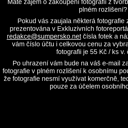
Máte zájem o zakoupení fotografií z tvo
plném rozlišení?
Pokud vás zaujala některá fotografie z
prezentována v Exkluzivních fotoreportá
redakce@sumpersko.net
čísla fotek a n
vám číslo účtu i celkovou cenu za vybr
fotografii je 55 Kč / ks v
Po uhrazení vám bude na váš e-mail za
fotografie v plném rozlišení k osobnímu pou
že fotografie nesmí využívat komerčně, te
pouze za účelem osobního 