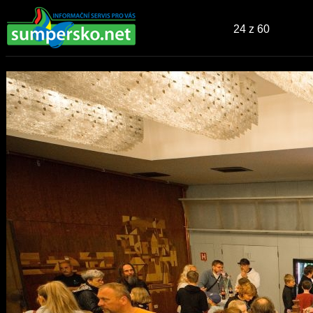
24
z 60