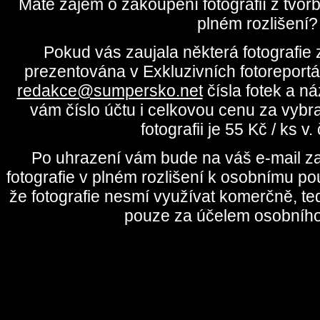
Máte zájem o zakoupení fotografií z tvo
plném rozlišení?
Pokud vás zaujala některá fotografie z
prezentována v Exkluzivních fotoreportá
redakce@sumpersko.net
čísla fotek a n
vám číslo účtu i celkovou cenu za vybr
fotografii je 55 Kč / ks v
Po uhrazení vám bude na váš e-mail za
fotografie v plném rozlišení k osobnímu pou
že fotografie nesmí využívat komerčně, te
pouze za účelem osobního 