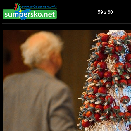
59
z 60