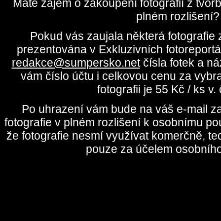
Máte zájem o zakoupení fotografií z tvo
plném rozlišení?
Pokud vás zaujala některá fotografie z
prezentována v Exkluzivních fotoreportá
redakce@sumpersko.net
čísla fotek a n
vám číslo účtu i celkovou cenu za vybr
fotografii je 55 Kč / ks v
Po uhrazení vám bude na váš e-mail za
fotografie v plném rozlišení k osobnímu pou
že fotografie nesmí využívat komerčně, te
pouze za účelem osobního 