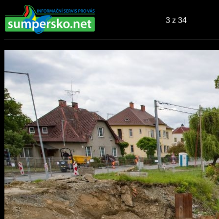
3
z 34