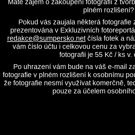
Máte zájem o zakoupení fotografií z tvo
plném rozlišení?
Pokud vás zaujala některá fotografie z
prezentována v Exkluzivních fotoreportá
redakce@sumpersko.net
čísla fotek a n
vám číslo účtu i celkovou cenu za vybr
fotografii je 55 Kč / ks v
Po uhrazení vám bude na váš e-mail za
fotografie v plném rozlišení k osobnímu pou
že fotografie nesmí využívat komerčně, te
pouze za účelem osobního 