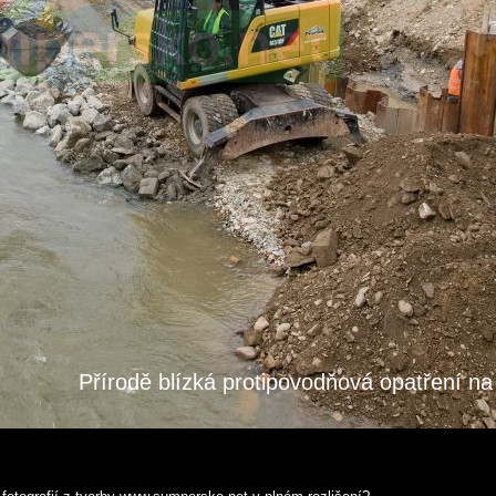
Přírodě blízká protipovodňová opatření n