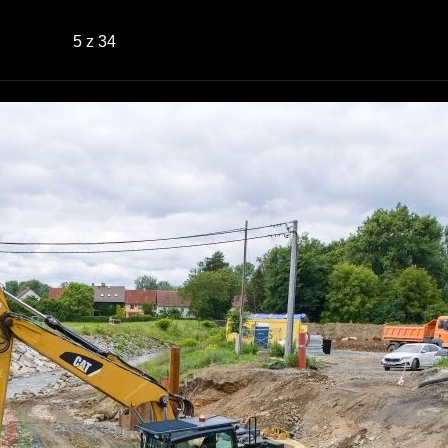
5
z 34