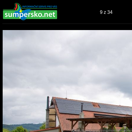
9
z 34