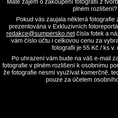
Máte zájem o zakoupení fotografií z tvo
plném rozlišení?
Pokud vás zaujala některá fotografie z
prezentována v Exkluzivních fotoreportá
redakce@sumpersko.net
čísla fotek a n
vám číslo účtu i celkovou cenu za vybr
fotografii je 55 Kč / ks v
Po uhrazení vám bude na váš e-mail za
fotografie v plném rozlišení k osobnímu pou
že fotografie nesmí využívat komerčně, te
pouze za účelem osobního 