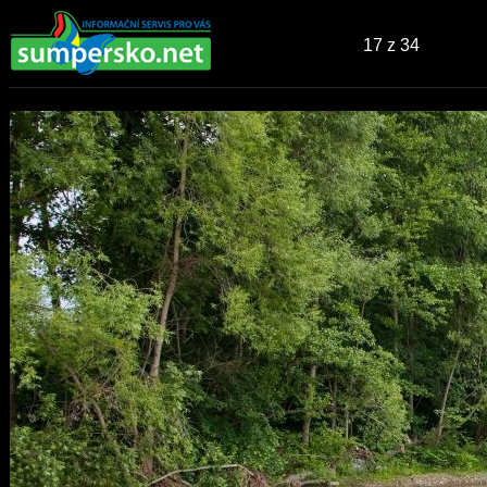
17
z 34