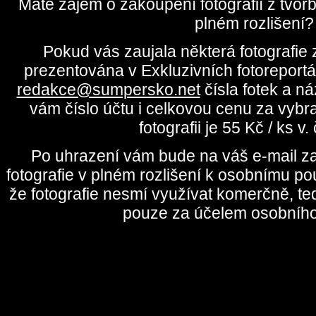
Máte zájem o zakoupení fotografií z tvo
plném rozlišení?
Pokud vás zaujala některá fotografie z
prezentována v Exkluzivních fotoreportá
redakce@sumpersko.net
čísla fotek a n
vám číslo účtu i celkovou cenu za vybr
fotografii je 55 Kč / ks v
Po uhrazení vám bude na váš e-mail za
fotografie v plném rozlišení k osobnímu pou
že fotografie nesmí využívat komerčně, te
pouze za účelem osobního 