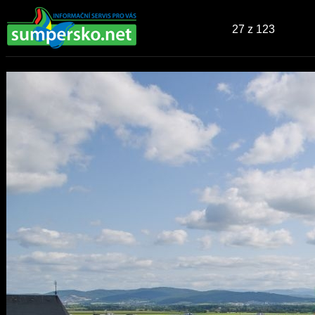
27
z 123