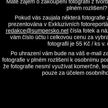
Máte zájem o zakoupení fotografií z tvo
plném rozlišení?
Pokud vás zaujala některá fotografie z
prezentována v Exkluzivních fotoreportá
redakce@sumpersko.net
čísla fotek a n
vám číslo účtu i celkovou cenu za vybr
fotografii je 55 Kč / ks v
Po uhrazení vám bude na váš e-mail za
fotografie v plném rozlišení k osobnímu pou
že fotografie nesmí využívat komerčně, te
pouze za účelem osobního 