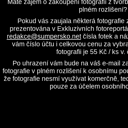
Máte zájem o zakoupení fotografií z tvo
plném rozlišení?
Pokud vás zaujala některá fotografie z
prezentována v Exkluzivních fotoreportá
redakce@sumpersko.net
čísla fotek a n
vám číslo účtu i celkovou cenu za vybr
fotografii je 55 Kč / ks v
Po uhrazení vám bude na váš e-mail za
fotografie v plném rozlišení k osobnímu pou
že fotografie nesmí využívat komerčně, te
pouze za účelem osobního 