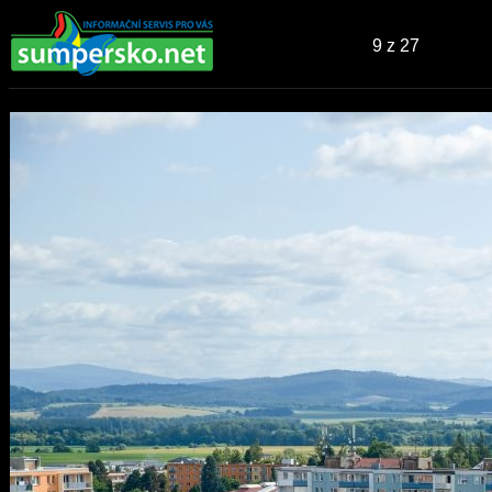
9
z 27