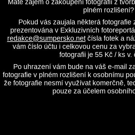
Máte zájem o zakoupení fotografií z tvo
plném rozlišení?
Pokud vás zaujala některá fotografie z
prezentována v Exkluzivních fotoreportá
redakce@sumpersko.net
čísla fotek a n
vám číslo účtu i celkovou cenu za vybr
fotografii je 55 Kč / ks v
Po uhrazení vám bude na váš e-mail za
fotografie v plném rozlišení k osobnímu pou
že fotografie nesmí využívat komerčně, te
pouze za účelem osobního 