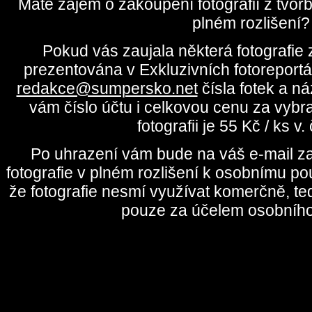
Máte zájem o zakoupení fotografií z tvo
plném rozlišení?
Pokud vás zaujala některá fotografie z
prezentována v Exkluzivních fotoreportá
redakce@sumpersko.net
čísla fotek a n
vám číslo účtu i celkovou cenu za vybr
fotografii je 55 Kč / ks v
Po uhrazení vám bude na váš e-mail za
fotografie v plném rozlišení k osobnímu pou
že fotografie nesmí využívat komerčně, te
pouze za účelem osobního 