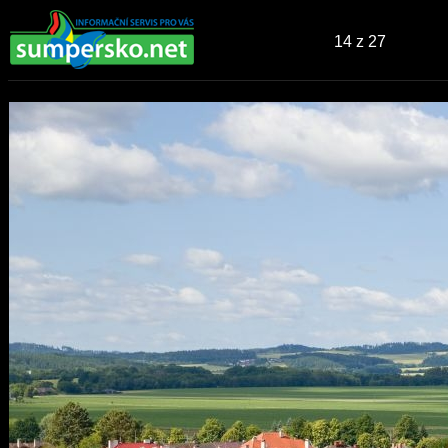
14
z 27