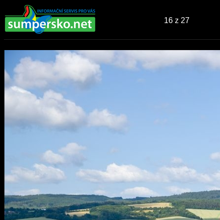
16
z 27