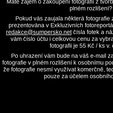
Máte zájem o zakoupení fotografií z tvo
plném rozlišení?
Pokud vás zaujala některá fotografie z
prezentována v Exkluzivních fotoreportá
redakce@sumpersko.net
čísla fotek a n
vám číslo účtu i celkovou cenu za vybr
fotografii je 55 Kč / ks v
Po uhrazení vám bude na váš e-mail za
fotografie v plném rozlišení k osobnímu pou
že fotografie nesmí využívat komerčně, te
pouze za účelem osobního 