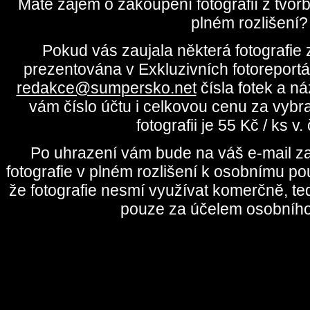
Máte zájem o zakoupení fotografií z tvo
plném rozlišení?
Pokud vás zaujala některá fotografie z
prezentována v Exkluzivních fotoreportá
redakce@sumpersko.net
čísla fotek a n
vám číslo účtu i celkovou cenu za vybr
fotografii je 55 Kč / ks v
Po uhrazení vám bude na váš e-mail za
fotografie v plném rozlišení k osobnímu pou
že fotografie nesmí využívat komerčně, te
pouze za účelem osobního 