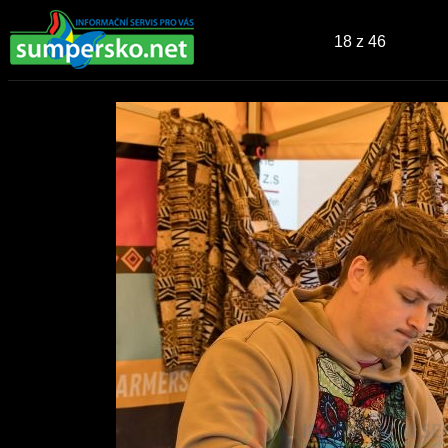
18
z 46