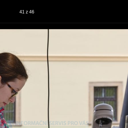
41
z 46