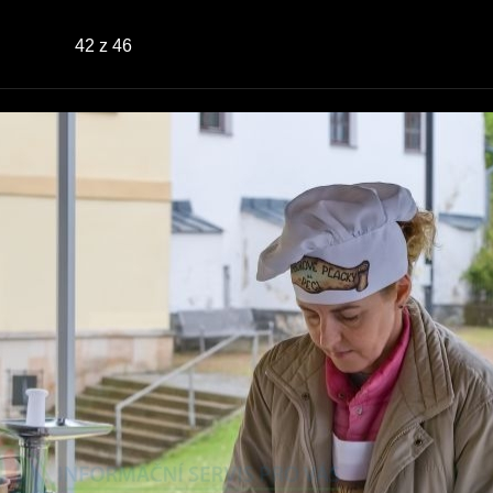
42
z 46