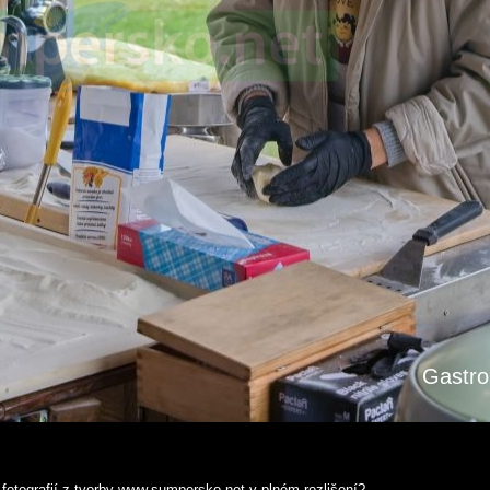
Gastro 
fotografií z tvorby www.sumpersko.net v plném rozlišení?