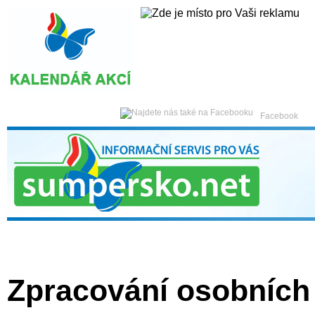
Pátek
07. srpna 2026 -
Facebook
Hlavní strana
Zpravodajství
Publicistika
Kult
Zpracování osobních