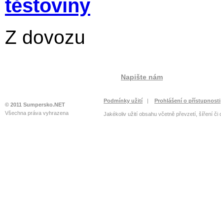
těstoviny
Z dovozu
Napište nám
Podmínky užití
|
Prohlášení o přístupnosti
© 2011 Sumpersko.NET
Všechna práva vyhrazena
Jakékoliv užití obsahu včetně převzetí, šíření či