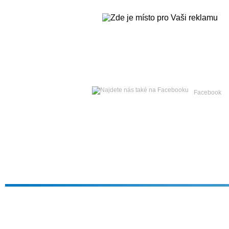
Sobota
08. srpna 2026 -
Facebook
Hlavní strana
Zpravodajství
Publicistika
Kult