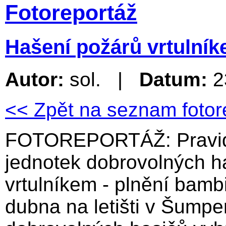
Fotoreportáž
Hašení požárů vrtulník
Autor:
sol. |
Datum:
2
<< Zpět na seznam fotor
FOTOREPORTÁŽ: Pravide
jednotek dobrovolných h
vrtulníkem - plnění bamb
dubna na letišti v Šumpe