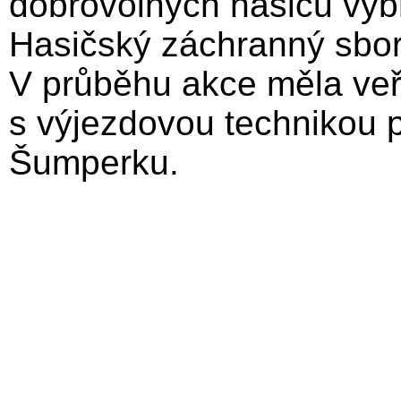
dobrovolných hasičů vyb
Hasičský záchranný sbo
V průběhu akce měla veře
s výjezdovou technikou p
Šumperku.