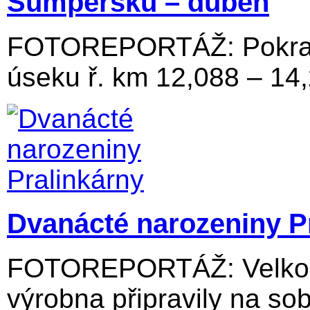
Šumpersku – duben
FOTOREPORTÁŽ: Pokraču
úseku ř. km 12,088 – 14
Dvanácté narozeniny P
FOTOREPORTÁŽ: Velkolos
výrobna připravily na sob