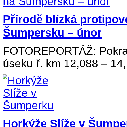
Přírodě blízká protipo
Šumpersku – únor
FOTOREPORTÁŽ: Pokraču
úseku ř. km 12,088 – 14
Horkýže Slíže v Šumpe