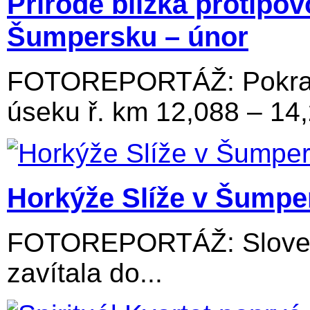
Přírodě blízká protipo
Šumpersku – únor
FOTOREPORTÁŽ: Pokraču
úseku ř. km 12,088 – 14
Horkýže Slíže v Šumpe
FOTOREPORTÁŽ: Slovens
zavítala do...