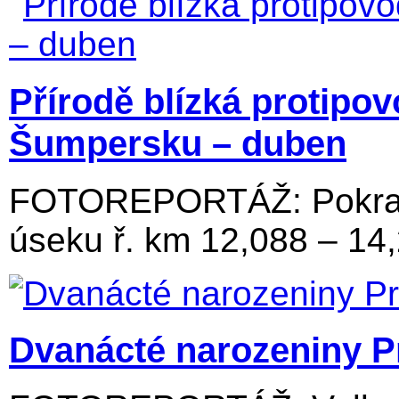
Přírodě blízká protipo
Šumpersku – duben
FOTOREPORTÁŽ: Pokraču
úseku ř. km 12,088 – 14
Dvanácté narozeniny P