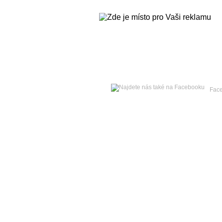
Čtvrtek
06. srpna 2026 -
Oldřiška
Fac
Hlavní strana
Zpravodajství
Publicistika
Kult