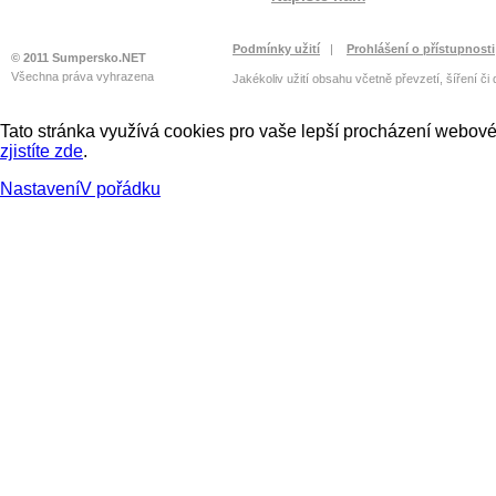
Podmínky užití
|
Prohlášení o přístupnosti
© 2011 Sumpersko.NET
Všechna práva vyhrazena
Jakékoliv užití obsahu včetně převzetí, šíření či
Tato stránka využívá cookies pro vaše lepší procházení webové 
zjistíte zde
.
Nastavení
V pořádku