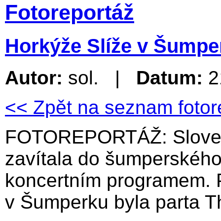
Fotoreportáž
Horkýže Slíže v Šumpe
Autor:
sol. |
Datum:
2
<< Zpět na seznam fotor
FOTOREPORTÁŽ: Slovens
zavítala do šumperského
koncertním programem. P
v Šumperku byla parta T