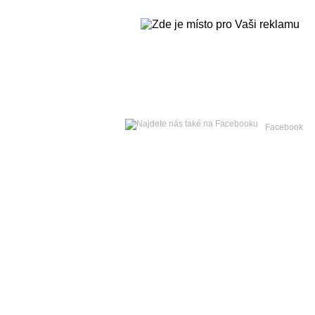
Neděle
09. srpna 2026 -
Facebook
Hlavní strana
Zpravodajství
Publicistika
Kult