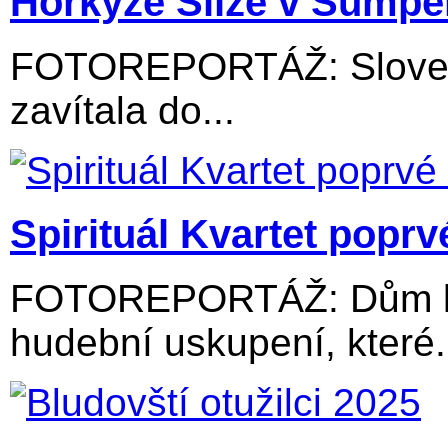
Horkýže Slíže v Šumpe
FOTOREPORTÁŽ: Slovens
zavítala do...
Spirituál Kvartet popr
FOTOREPORTÁŽ: Dům kul
hudební uskupení, které.