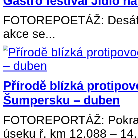
Gastro festival Jídlo na 
FOTOREPOETÁŽ: Desátý 
akce se...
Přírodě blízká protipo
Šumpersku – duben
FOTOREPORTÁŽ: Pokraču
úseku ř. km 12,088 – 14