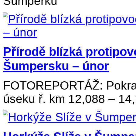
Šumperku
Přírodě blízká protipo
Šumpersku – únor
FOTOREPORTÁŽ: Pokraču
úseku ř. km 12,088 – 14