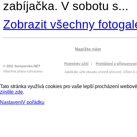
zabíjačka. V sobotu s...
Zobrazit všechny fotogal
Napište nám
Podmínky užití
|
Prohlášení o přístupnosti
© 2011 Sumpersko.NET
Všechna práva vyhrazena
Jakékoliv užití obsahu včetně převzetí, šíření či
Tato stránka využívá cookies pro vaše lepší procházení webové 
zjistíte zde
.
Nastavení
V pořádku