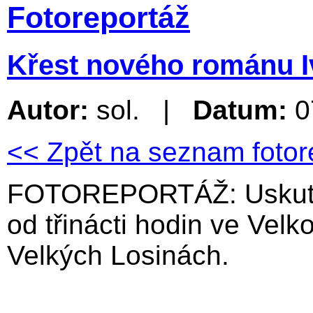
Fotoreportáž
Křest nového románu Iv
Autor:
sol. |
Datum:
0
<< Zpět na seznam fotor
FOTOREPORTÁŽ: Uskutečn
od třinácti hodin ve Velk
Velkých Losinách.