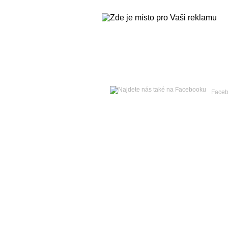
Neděle
09. srpna 2026 -
Roman
Face
Hlavní strana
Zpravodajství
Publicistika
Kult