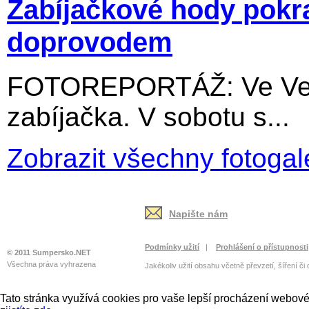
Zabíjačkové hody pokr
doprovodem
FOTOREPORTÁŽ: Ve Velký
zabíjačka. V sobotu s...
Zobrazit všechny fotogal
Napište nám
Podmínky užití
|
Prohlášení o přístupnosti
© 2011 Sumpersko.NET
Všechna práva vyhrazena
Jakékoliv užití obsahu včetně převzetí, šíření či
Tato stránka využívá cookies pro vaše lepší procházení webové 