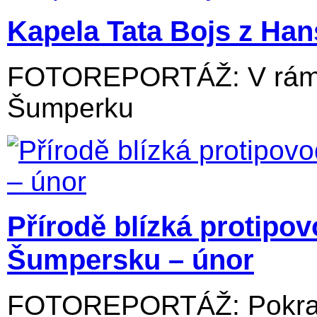
Kapela Tata Bojs z Ha
FOTOREPORTÁŽ: V rámci
Šumperku
Přírodě blízká protipo
Šumpersku – únor
FOTOREPORTÁŽ: Pokraču