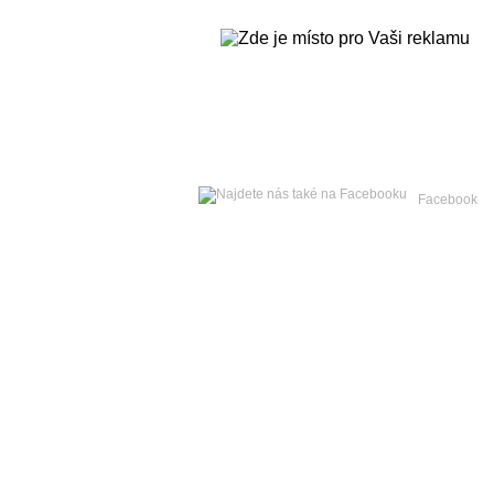
Sobota
08. srpna 2026 -
Facebook
Hlavní strana
Zpravodajství
Publicistika
Kult