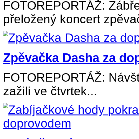
FOTOREPORTÁŽ: Zábřežs
přeložený koncert zpěvač
Zpěvačka Dasha za dop
FOTOREPORTÁŽ: Návštěv
zažili ve čtvrtek...