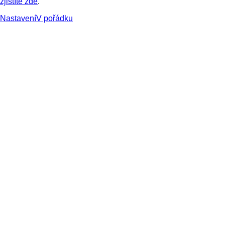
zjistíte zde
.
Nastavení
V pořádku