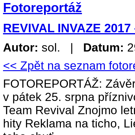
Fotoreportáž
REVIVAL INVAZE 2017 
Autor:
sol. |
Datum:
2
<< Zpět na seznam fotor
FOTOREPORTÁŽ: Závěr de
v pátek 25. srpna přízn
Team Revival Znojmo let
hity Reklama na ticho, L