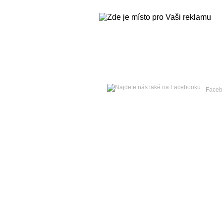
Neděle
09. srpna 2026 -
Roman
Face
Hlavní strana
Zpravodajství
Publicistika
Kult