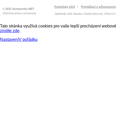
Podmínky užití
|
Prohlášení o přístupnosti
© 2011 Sumpersko.NET
Všechna práva vyhrazena
Jakékoliv užití obsahu včetně převzetí, šíření či
Tato stránka využívá cookies pro vaše lepší procházení webové 
zjistíte zde
.
Nastavení
V pořádku