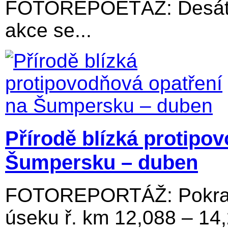
FOTOREPOETÁŽ: Desátý 
akce se...
Přírodě blízká protipo
Šumpersku – duben
FOTOREPORTÁŽ: Pokraču
úseku ř. km 12,088 – 14