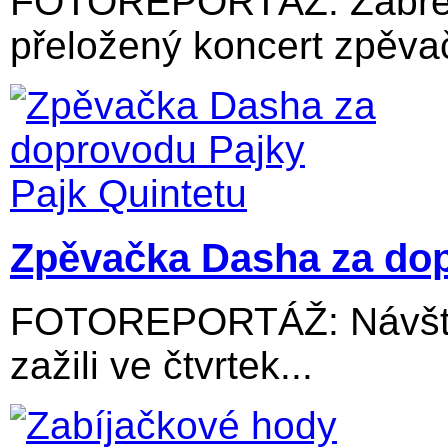
FOTOREPORTÁŽ: Zábřežs
přeložený koncert zpěvač
Zpěvačka Dasha za dop
FOTOREPORTÁŽ: Návštěv
zažili ve čtvrtek...