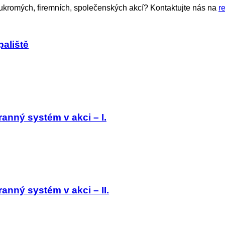
soukromých, firemních, společenských akcí? Kontaktujte nás na
r
aliště
anný systém v akci – I.
nný systém v akci – II.