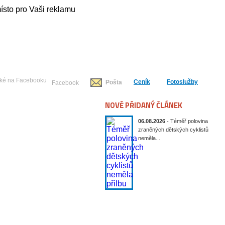
Ceník
Fotoslužby
Pošta
Facebook
NOVĚ PŘIDANÝ ČLÁNEK
06.08.2026
- Téměř polovina
zraněných dětských cyklistů
neměla...
Publicistika
Kultura
Historie
Sport