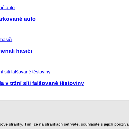
arkované auto
enali hasiči
a v tržní síti falšované těstoviny
šte nám
ové stránky. Tím, že na stránkách setrváte, souhlasíte s jejich použív
ití
|
Prohlášení o přístupnosti
|
Reklama
|
Kontakty
|
Nastavení souborů C