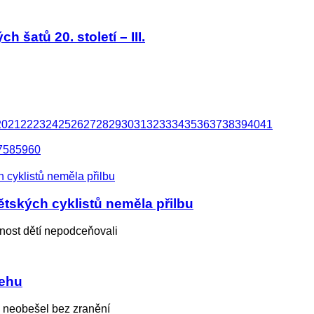
 šatů 20. století – III.
20
21
22
23
24
25
26
27
28
29
30
31
32
33
34
35
36
37
38
39
40
41
7
58
59
60
tských cyklistů neměla přilbu
nost dětí nepodceňovali
řehu
e neobešel bez zranění