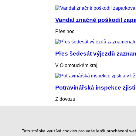
Vandal značně poškodil zap
Přes noc
Přes šedesát výjezdů zaznam
V Olomouckém kraji
Potravinářská inspekce zjistil
Z dovozu
Napi
Tato stránka využívá cookies pro vaše lepší procházení web
Podmínky už