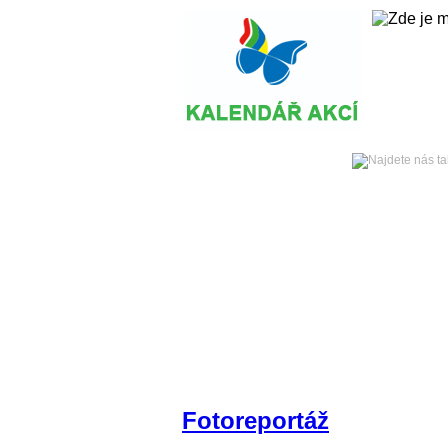
Sobota
08. srpna 2026 -
Hlavní strana
Zpravodajství
Fotoreportáž