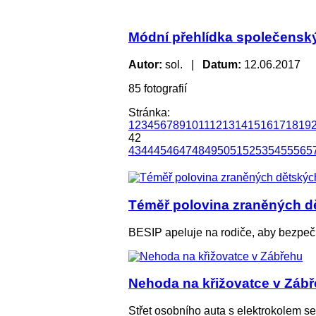
Módní přehlídka společenských
Autor:
sol. |
Datum:
12.06.2017
85 fotografií
Stránka:
1
2
3
4
5
6
7
8
9
10
11
12
13
14
15
16
17
18
19
42
43
44
45
46
47
48
49
50
51
52
53
54
55
56
5
Téměř polovina zraněných dě
BESIP apeluje na rodiče, aby bezpeč
Nehoda na křižovatce v Záb
Střet osobního auta s elektrokolem s