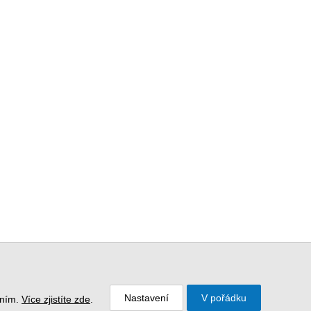
Nastavení
V pořádku
áním.
Více zjistíte zde
.
ookies